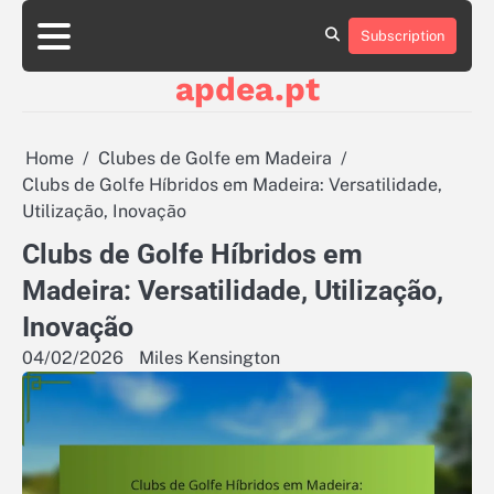
Skip
to
Subscription
About
Contact
Cookie
Privacy
Sitemap
Terms
content
Us
Us
Policy
Policy
and
apdea.pt
Conditions
Home
Clubes de Golfe em Madeira
Clubs de Golfe Híbridos em Madeira: Versatilidade,
Utilização, Inovação
Clubs de Golfe Híbridos em
Madeira: Versatilidade, Utilização,
Inovação
04/02/2026
Miles Kensington