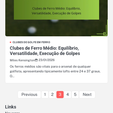
CLUBES DE GOLFE EM FERRO
Clubes de Ferro Médio: Equilíbrio,
Versatilidade, Execução de Golpes
23/01/2026
Miles Kensington
Os ferros médios são vitais para o arsenal de qualquer
golfista, apresentando tipicamente lofts entre 24 e 37 graus.
O…
Posts
Previous
1
2
3
4
5
Next
pagination
Links