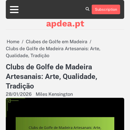
Skip
to
Subscription
About
Contact
Cookie
Privacy
Sitemap
Terms
content
Us
Us
Policy
Policy
and
apdea.pt
Conditions
Home
Clubes de Golfe em Madeira
Clubs de Golfe de Madeira Artesanais: Arte,
Qualidade, Tradição
Clubs de Golfe de Madeira
Artesanais: Arte, Qualidade,
Tradição
28/01/2026
Miles Kensington