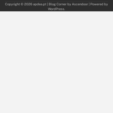
Copyright © 2026
apdea.pt
| Blog Corner by
Ascendoor
| Powered by
WordPress
.