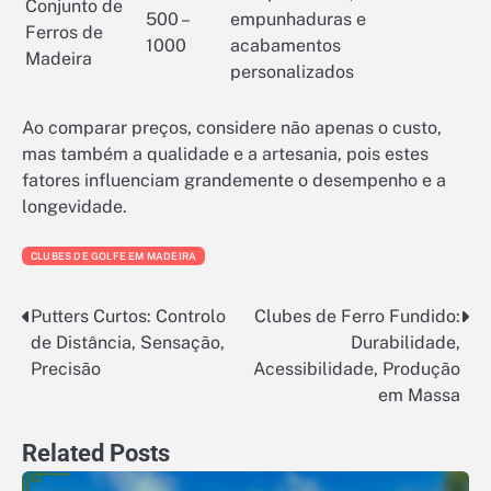
Conjunto de
500 –
empunhaduras e
Ferros de
1000
acabamentos
Madeira
personalizados
Ao comparar preços, considere não apenas o custo,
mas também a qualidade e a artesania, pois estes
fatores influenciam grandemente o desempenho e a
longevidade.
CLUBES DE GOLFE EM MADEIRA
Putters Curtos: Controlo
Clubes de Ferro Fundido:
Post
de Distância, Sensação,
Durabilidade,
navigation
Precisão
Acessibilidade, Produção
em Massa
Related Posts